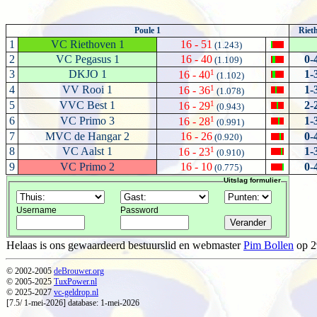
Poule 1
Riet
1
VC Riethoven 1
16 - 51
(1.243)
2
VC Pegasus 1
16 - 40
0-
(1.109)
3
DKJO 1
1
1-
16 - 40
(1.102)
4
VV Rooi 1
1
1-
16 - 36
(1.078)
5
VVC Best 1
1
2-
16 - 29
(0.943)
6
VC Primo 3
1
1-
16 - 28
(0.991)
7
MVC de Hangar 2
16 - 26
0-
(0.920)
8
VC Aalst 1
1
1-
16 - 23
(0.910)
9
VC Primo 2
16 - 10
0-
(0.775)
Uitslag formulier
Username
Password
Helaas is ons gewaardeerd bestuurslid en webmaster
Pim Bollen
op 2
© 2002-2005
deBrouwer.org
© 2005-2025
TuxPower.nl
© 2025-2027
vc-geldrop.nl
[7.5/ 1-mei-2026] database: 1-mei-2026